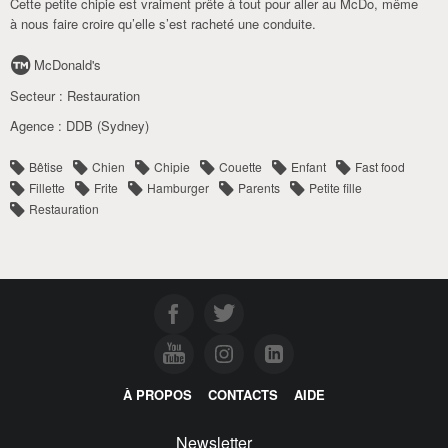
Cette petite chipie est vraiment prête à tout pour aller au McDo, même
à nous faire croire qu’elle s’est racheté une conduite.
McDonald's
Secteur :
Restauration
Agence :
DDB (Sydney)
Bêtise
Chien
Chipie
Couette
Enfant
Fast food
Fillette
Frite
Hamburger
Parents
Petite fille
Restauration
À PROPOS
CONTACTS
AIDE
Newsletter