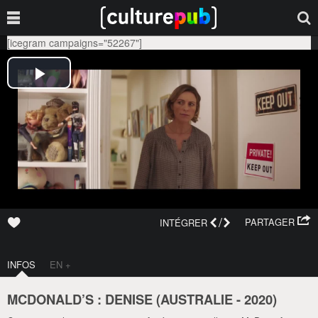
[icegram campaigns="52267"]
/
PARTAGER
INTÉGRER
INFOS
EN +
MCDONALD’S : DENISE (
AUSTRALIE
-
2020
)