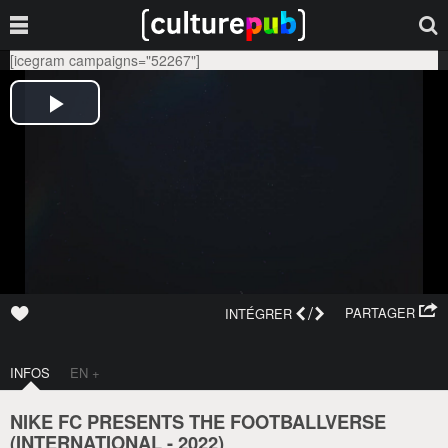
[icegram campaigns="52267"]
/
PARTAGER
INTÉGRER
INFOS
EN +
NIKE FC PRESENTS THE FOOTBALLVERSE
(
INTERNATIONAL
-
2022
)