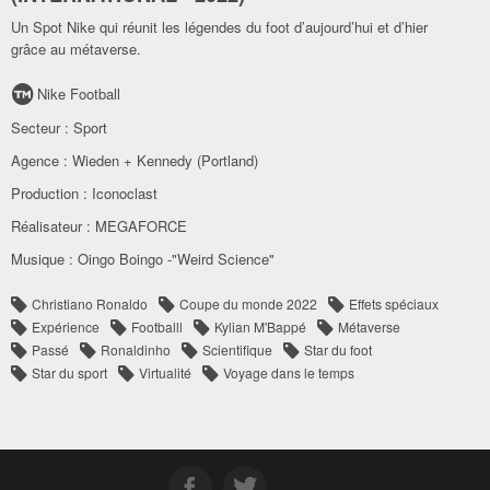
Un Spot Nike qui réunit les légendes du foot d’aujourd’hui et d’hier
grâce au métaverse.
Nike Football
Secteur :
Sport
Agence :
Wieden + Kennedy (Portland)
Production :
Iconoclast
Réalisateur :
MEGAFORCE
Musique :
Oingo Boingo -"Weird Science"
Christiano Ronaldo
Coupe du monde 2022
Effets spéciaux
Expérience
Footballl
Kylian M'Bappé
Métaverse
Passé
Ronaldinho
Scientifique
Star du foot
Star du sport
Virtualité
Voyage dans le temps