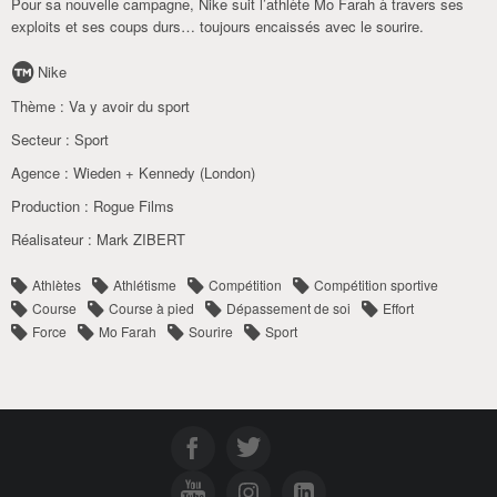
Pour sa nouvelle campagne, Nike suit l’athlète Mo Farah à travers ses
exploits et ses coups durs… toujours encaissés avec le sourire.
Nike
Thème :
Va y avoir du sport
Secteur :
Sport
Agence :
Wieden + Kennedy (London)
Production :
Rogue Films
Réalisateur :
Mark ZIBERT
Athlètes
Athlétisme
Compétition
Compétition sportive
Course
Course à pied
Dépassement de soi
Effort
Force
Mo Farah
Sourire
Sport