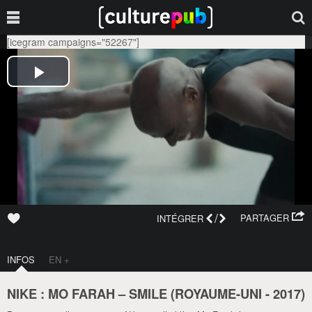
[icegram campaigns="52267"]
/
PARTAGER
INTÉGRER
INFOS
EN +
NIKE : MO FARAH – SMILE (
ROYAUME-UNI
-
2017
)