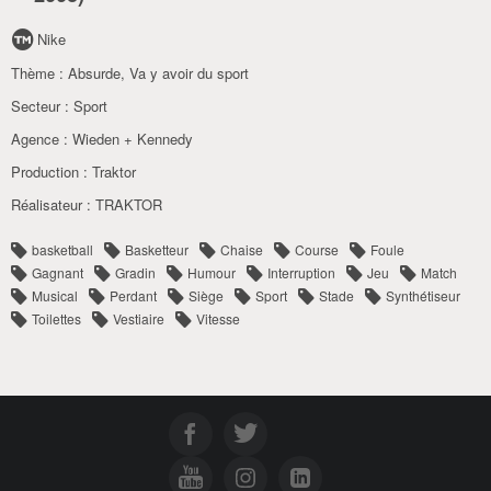
Nike
Thème :
Absurde
,
Va y avoir du sport
Secteur :
Sport
Agence :
Wieden + Kennedy
Production :
Traktor
Réalisateur :
TRAKTOR
basketball
Basketteur
Chaise
Course
Foule
Gagnant
Gradin
Humour
Interruption
Jeu
Match
Musical
Perdant
Siège
Sport
Stade
Synthétiseur
Toilettes
Vestiaire
Vitesse