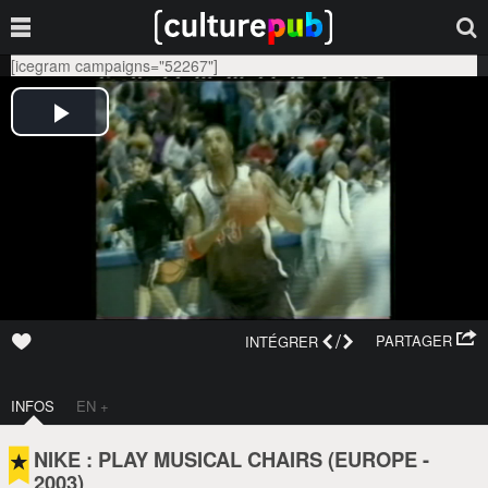
[icegram campaigns="52267"]
/
PARTAGER
INTÉGRER
INFOS
EN +
NIKE : PLAY MUSICAL CHAIRS (
EUROPE
-
2003
)