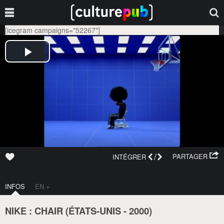
[icegram campaigns="52267"]
/
PARTAGER
INTÉGRER
INFOS
EN +
NIKE : CHAIR (
ÉTATS-UNIS
-
2000
)