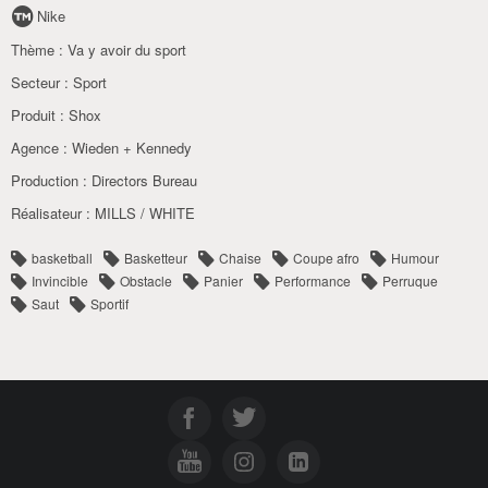
Nike
Thème :
Va y avoir du sport
Secteur :
Sport
Produit :
Shox
Agence :
Wieden + Kennedy
Production :
Directors Bureau
Réalisateur :
MILLS / WHITE
basketball
Basketteur
Chaise
Coupe afro
Humour
Invincible
Obstacle
Panier
Performance
Perruque
Saut
Sportif