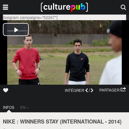
[icegram campaigns="52267"]
/
PARTAGER
INTÉGRER
INFOS
EN +
NIKE : WINNERS STAY (
INTERNATIONAL
-
2014
)