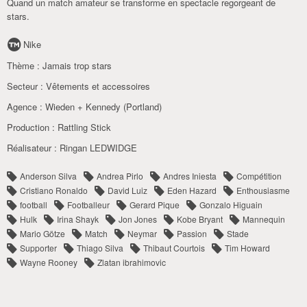
Quand un match amateur se transforme en spectacle regorgeant de
stars.
Nike
Thème :
Jamais trop stars
Secteur :
Vêtements et accessoires
Agence :
Wieden + Kennedy (Portland)
Production :
Rattling Stick
Réalisateur :
Ringan LEDWIDGE
Anderson Silva
Andrea Pirlo
Andres Iniesta
Compétition
Cristiano Ronaldo
David Luiz
Eden Hazard
Enthousiasme
football
Footballeur
Gerard Pique
Gonzalo Higuain
Hulk
Irina Shayk
Jon Jones
Kobe Bryant
Mannequin
Mario Götze
Match
Neymar
Passion
Stade
Supporter
Thiago Silva
Thibaut Courtois
Tim Howard
Wayne Rooney
Zlatan ibrahimovic