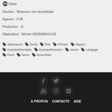
Oasis
Secteur :
Boissons non alcoolisées
Agence :
FCB
Production :
A.
Réalisateur :
Michel HAZANAVICIUS
Adolescent
Envie
Fille
Frimeur
Garçon
Incompréhensible
Incompréhension
Jeune
Langage
Paris
Seine
Sous-titres
À PROPOS
CONTACTS
AIDE