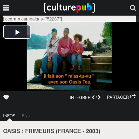
[icegram campaigns="52267"]
/
PARTAGER
INTÉGRER
INFOS
EN +
OASIS : FRIMEURS (
FRANCE
-
2003
)