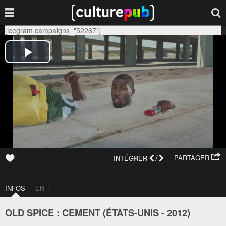
[icegram campaigns="52267"]
/
PARTAGER
INTÉGRER
INFOS
EN +
OLD SPICE : CEMENT (
ÉTATS-UNIS
-
2012
)