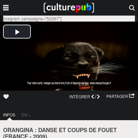
[icegram campaigns="52267"]
/
PARTAGER
INTÉGRER
INFOS
EN +
ORANGINA : DANSE ET COUPS DE FOUET
(
FRANCE
-
2009
)