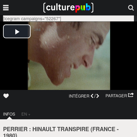
[icegram campaigns="52267"]
/
PARTAGER
INTÉGRER
INFOS
EN +
PERRIER : HINAULT TRANSPIRE (
FRANCE
-
1980
)