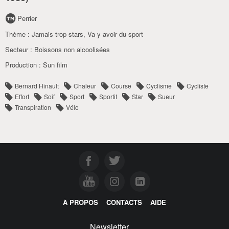
Perrier
Thème :
Jamais trop stars
,
Va y avoir du sport
Secteur :
Boissons non alcoolisées
Production :
Sun film
Bernard Hinault
Chaleur
Course
Cyclisme
Cycliste
Effort
Soif
Sport
Sportif
Star
Sueur
Transpiration
Vélo
À PROPOS
CONTACTS
AIDE
Newsletter