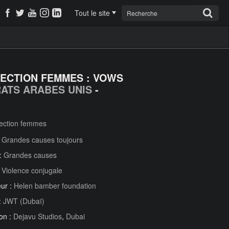
Tout le site
ECTION FEMMES : VOWS
RATS ARABES UNIS
-
ection femmes
:
Grandes causes toujours
 :
Grandes causes
:
Violence conjugale
ur :
Helen bamber foundation
:
JWT (Dubaï)
on :
Dejavu Studios
,
Dubai