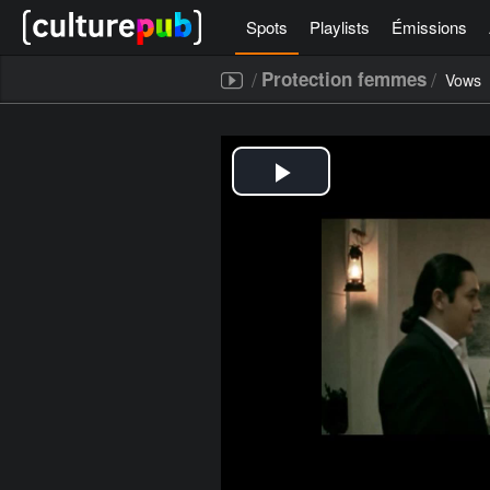
Spots
Playlists
Émissions
/
/
Protection femmes
Vows
[icegram campaigns="52267"]