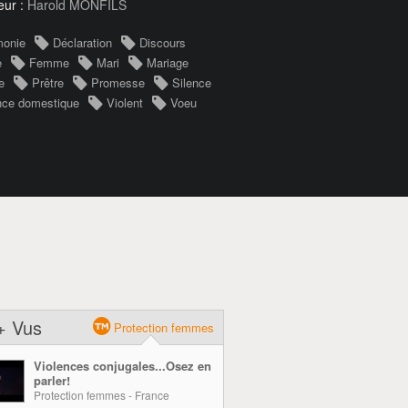
eur :
Harold MONFILS
monie
Déclaration
Discours
e
Femme
Mari
Mariage
e
Prêtre
Promesse
Silence
nce domestique
Violent
Voeu
+ Vus
Protection femmes
Violences conjugales...Osez en
parler!
Protection femmes - France