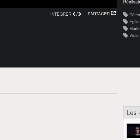
Réalisat
/
PARTAGER
INTÉGRER
Céré
Églis
Marié
Viole
Les 