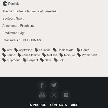
Reebok
Thème :
Tartes à la crème et gamelles
Secteur :
Sport
Annonceur :
Finish line
Production :
Jgf
Réalisateur :
Jeff GORMAN
Ami
Aspiration
Fellation
Homosexuel
Honte
Jeune
Jeune femme
Métisse
Morsure
Promenade
quiproquo
Serpent
Sexe
Soin
À PROPOS
CONTACTS
AIDE