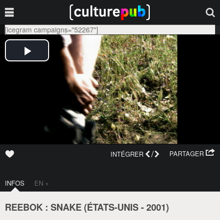
[icegram campaigns="52267"]
/
PARTAGER
INTÉGRER
INFOS
EN +
REEBOK : SNAKE (
ÉTATS-UNIS
-
2001
)