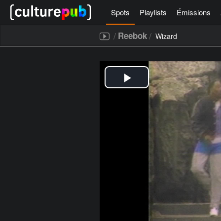
Spots
Playlists
Émissions
/
/
Reebok
Wizard
[icegram campaigns="52267"]