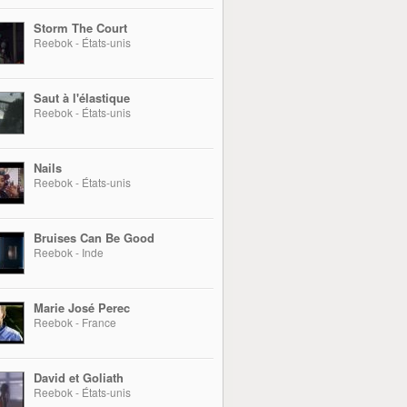
Storm The Court
Reebok - États-unis
Saut à l'élastique
Reebok - États-unis
Nails
Reebok - États-unis
Bruises Can Be Good
Reebok - Inde
Marie José Perec
Reebok - France
David et Goliath
Reebok - États-unis