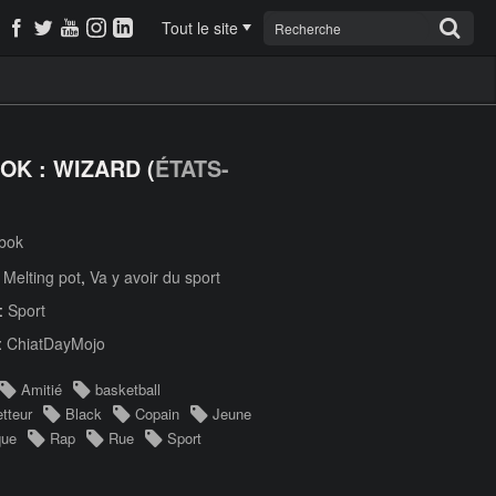
Tout le site
OK : WIZARD (
ÉTATS-
bok
:
Melting pot
,
Va y avoir du sport
 :
Sport
:
ChiatDayMojo
Amitié
basketball
tteur
Black
Copain
Jeune
que
Rap
Rue
Sport