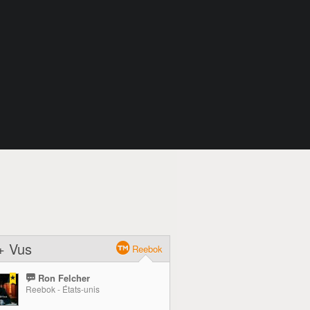
+ Vus
Reebok
Ron Felcher
Reebok - États-unis