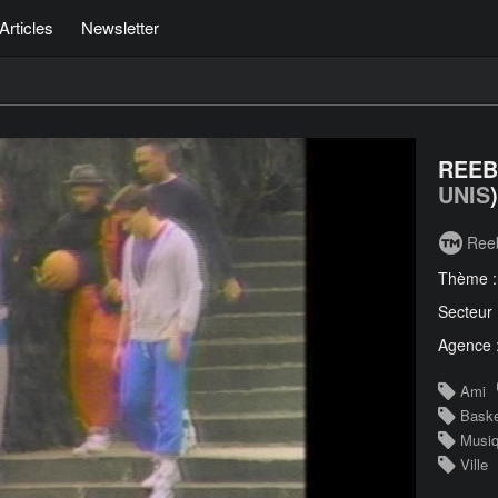
Articles
Newsletter
REEB
UNIS
)
Ree
Thème 
Secteur
Agence 
Ami
Baske
Musi
Ville