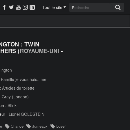
Tout le site
NGTON : TWIN
HERS (
ROYAUME-UNI
-
ington
:
Famille je vous hais...me
 :
Articles de toilette
:
Grey (London)
on :
Stink
eur :
Lionel GOLDSTEIN
té
Chance
Jumeaux
Loser