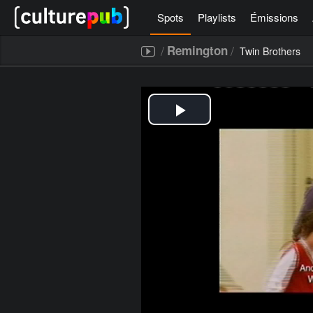
Spots
Playlists
Émissions
/
/
Remington
Twin Brothers
[icegram campaigns="52267"]