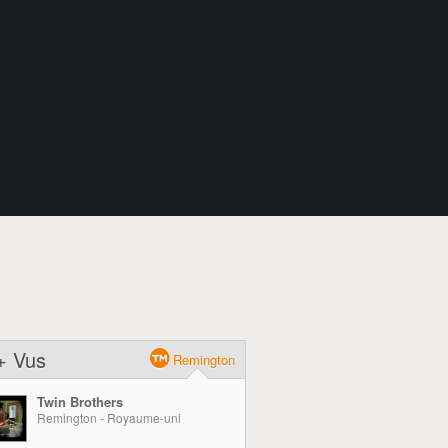
+ Vus
Remington
Twin Brothers
Remington - Royaume-uni