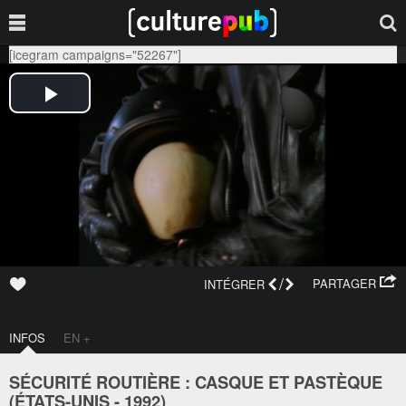
[icegram campaigns="52267"]
/
PARTAGER
INTÉGRER
INFOS
EN +
SÉCURITÉ ROUTIÈRE : CASQUE ET PASTÈQUE
(
ÉTATS-UNIS
-
1992
)