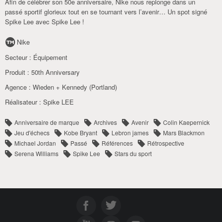
Afin de célébrer son 50e anniversaire, Nike nous replonge dans un
passé sportif glorieux tout en se tournant vers l’avenir… Un spot signé
Spike Lee avec Spike Lee !
Nike
Secteur :
Équipement
Produit :
50th Anniversary
Agence :
Wieden + Kennedy (Portland)
Réalisateur :
Spike LEE
Anniversaire de marque
Archives
Avenir
Colin Kaepernick
Jeu d'échecs
Kobe Bryant
Lebron james
Mars Blackmon
Michael Jordan
Passé
Références
Rétrospective
Serena Williams
Spike Lee
Stars du sport