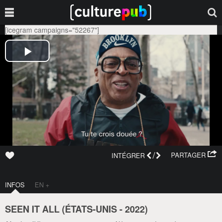
[icegram campaigns="52267"]
/
PARTAGER
INTÉGRER
INFOS
EN +
SEEN IT ALL (
ÉTATS-UNIS
-
2022
)