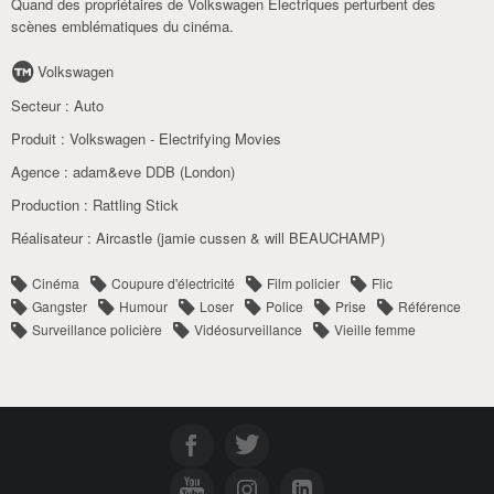
Quand des propriétaires de Volkswagen Electriques perturbent des
scènes emblématiques du cinéma.
Volkswagen
Secteur :
Auto
Produit :
Volkswagen - Electrifying Movies
Agence :
adam&eve DDB (London)
Production :
Rattling Stick
Réalisateur :
Aircastle (jamie cussen & will BEAUCHAMP)
Cinéma
Coupure d'électricité
Film policier
Flic
Gangster
Humour
Loser
Police
Prise
Référence
Surveillance policière
Vidéosurveillance
Vieille femme