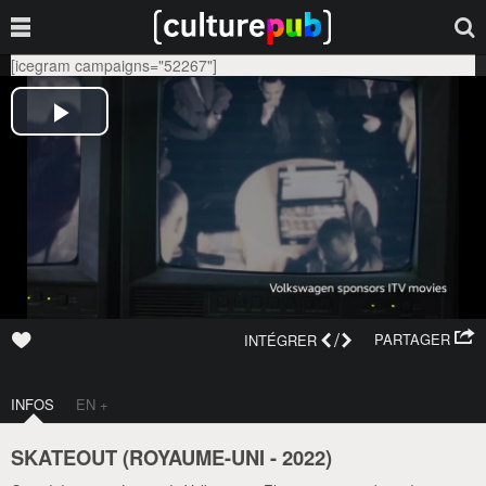
[icegram campaigns="52267"]
/
PARTAGER
INTÉGRER
INFOS
EN +
SKATEOUT (
ROYAUME-UNI
-
2022
)