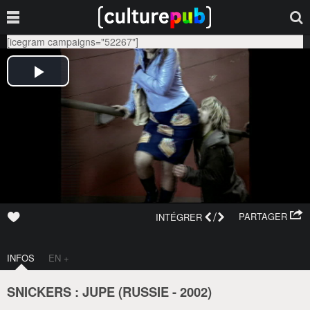
[icegram campaigns="52267"]
/
PARTAGER
INTÉGRER
INFOS
EN +
SNICKERS : JUPE (
RUSSIE
-
2002
)