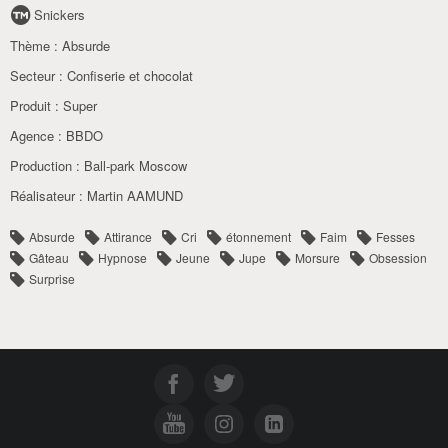
Snickers
Thème :
Absurde
Secteur :
Confiserie et chocolat
Produit :
Super
Agence :
BBDO
Production :
Ball-park Moscow
Réalisateur :
Martin AAMUND
Absurde
Attirance
Cri
étonnement
Faim
Fesses
Gâteau
Hypnose
Jeune
Jupe
Morsure
Obsession
Surprise