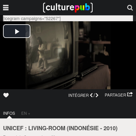
[icegram campaigns="52267"]
/
PARTAGER
INTÉGRER
INFOS
EN +
UNICEF : LIVING-ROOM (
INDONÉSIE
-
2010
)