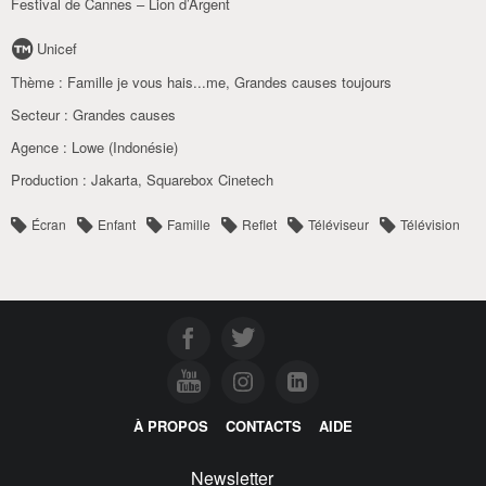
Festival de Cannes – Lion d’Argent
Unicef
Thème :
Famille je vous hais...me
,
Grandes causes toujours
Secteur :
Grandes causes
Agence :
Lowe (Indonésie)
Production :
Jakarta
,
Squarebox Cinetech
Écran
Enfant
Famille
Reflet
Téléviseur
Télévision
À PROPOS
CONTACTS
AIDE
Newsletter