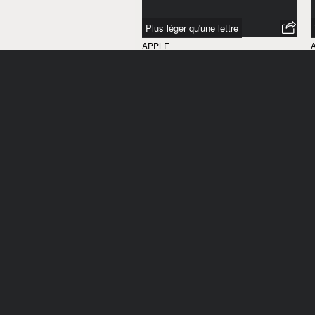
Plus léger qu'une lettre
APPLE
INTERNATIONAL
/
2008
Referee
APPLE
ÉTATS-UNIS
/
2008
Group