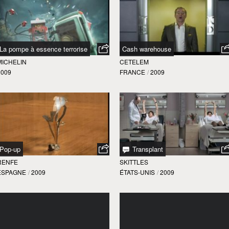
La pompe à essence terrorise
Cash warehouse
MICHELIN
CETELEM
2009
FRANCE
/
2009
Pop-up
Transplant
RENFE
SKITTLES
ESPAGNE
/
2009
ÉTATS-UNIS
/
2009