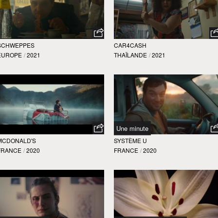
SCHWEPPES
CAR4CASH
EUROPE
/
2021
THAÏLANDE
/
2021
Une minute
MCDONALD'S
SYSTÈME U
FRANCE
/
2020
FRANCE
/
2020