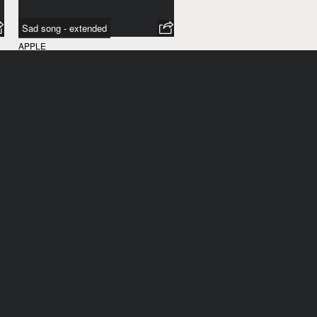
Sad song - extended
APPLE
ÉTATS-UNIS
/
2008
Off the air
APPLE
ÉTATS-UNIS
/
2008
Bake sale