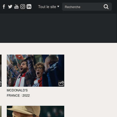
Tout le site
MCDONALD'S
FRANCE
/
2022