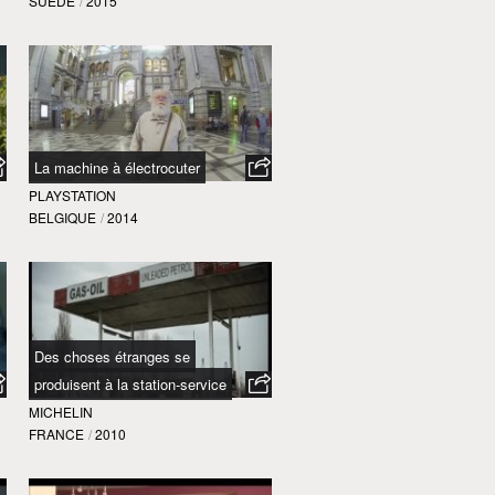
SUÈDE
/
2015
La machine à électrocuter
PLAYSTATION
BELGIQUE
/
2014
Des choses étranges se
produisent à la station-service
MICHELIN
FRANCE
/
2010