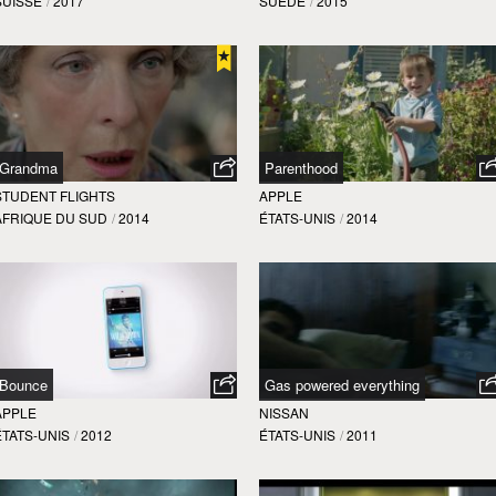
SUISSE
/
2017
SUÈDE
/
2015
Grandma
Parenthood
STUDENT FLIGHTS
APPLE
AFRIQUE DU SUD
/
2014
ÉTATS-UNIS
/
2014
Bounce
Gas powered everything
APPLE
NISSAN
ÉTATS-UNIS
/
2012
ÉTATS-UNIS
/
2011