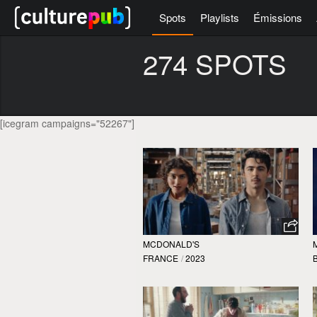
Spots
Playlists
Émissions
274 SPOTS
[icegram campaigns="52267"]
MCDONALD'S
FRANCE
/
2023