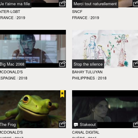
Je t'aime ma fille
Merci tout naturellement
INTER-LGBT
SNCF
FRANCE
/
2019
FRANCE
/
2019
Big Mac 2068
Stop the silence
MCDONALD'S
BAHAY TULUYAN
ESPAGNE
/
2018
PHILIPPINES
/
2018
The Frog
Stakeout
MCDONALD'S
CANAL DIGITAL