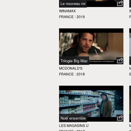
Le nouveau roi
WINAMAX
FRANCE
/
2019
Trilogie Big Mac
MCDONALD'S
FRANCE
/
2018
Noël ensemble
LES MAGASINS U