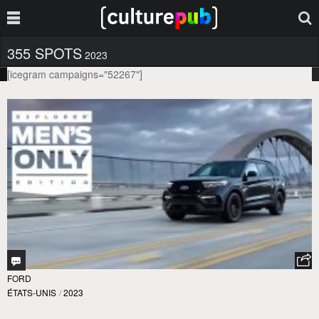
355 SPOTS
2023
[icegram campaigns="52267"]
FORD
ÉTATS-UNIS
/
2023