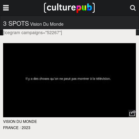
3 SPOTS
Vision Du Monde
[icegram campaigns="52267"]
VISION DU MONDE
FRANCE
/
2023