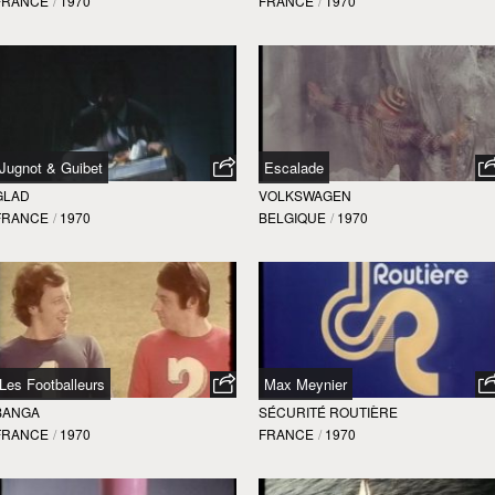
FRANCE
/
1970
FRANCE
/
1970
Jugnot & Guibet
Escalade
GLAD
VOLKSWAGEN
FRANCE
/
1970
BELGIQUE
/
1970
Les Footballeurs
Max Meynier
BANGA
SÉCURITÉ ROUTIÈRE
FRANCE
/
1970
FRANCE
/
1970