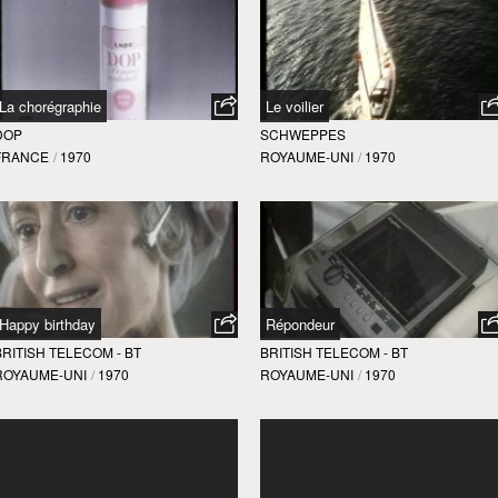
La chorégraphie
Le voilier
DOP
SCHWEPPES
FRANCE
/
1970
ROYAUME-UNI
/
1970
Happy birthday
Répondeur
BRITISH TELECOM - BT
BRITISH TELECOM - BT
ROYAUME-UNI
/
1970
ROYAUME-UNI
/
1970