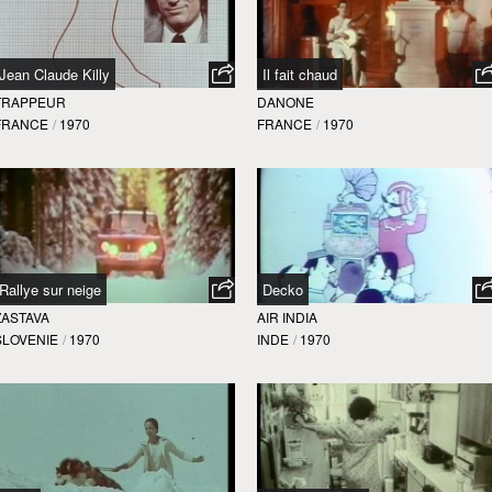
Jean Claude Killy
Il fait chaud
TRAPPEUR
DANONE
FRANCE
/
1970
FRANCE
/
1970
Rallye sur neige
Decko
ZASTAVA
AIR INDIA
SLOVENIE
/
1970
INDE
/
1970