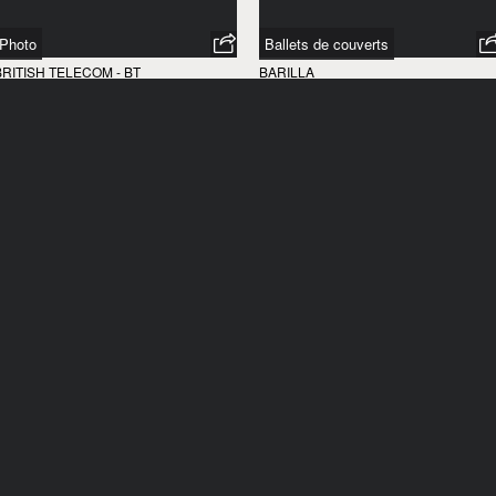
Photo
Ballets de couverts
BRITISH TELECOM - BT
BARILLA
ROYAUME-UNI
/
1970
ITALIE
/
1970
Noi e l'uovo
Ecole militaire
BARILLA
BARILLA
TALIE
/
1970
ITALIE
/
1970
Eau bouillante
Tennisman