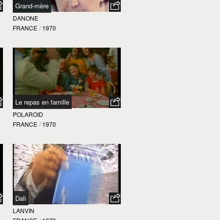
Grand-mère
DANONE
FRANCE
/
1970
Le repas en famille
POLAROID
FRANCE
/
1970
Dali
LANVIN