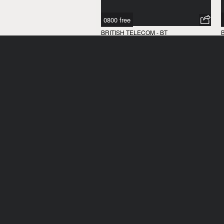
0800 free
BRITISH TELECOM - BT
ROYAUME-UNI
/
1970
Plongeons
BARILLA
ITALIE
/
1970
I
Fromage et petits pois