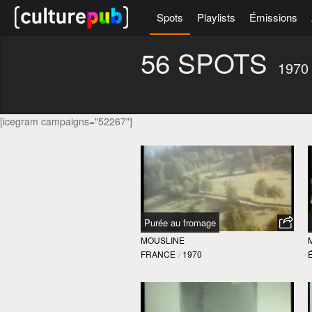
Spots
Playlists
Émissions
56 SPOTS
1970
[icegram campaigns="52267"]
Purée au fromage
MOUSLINE
FRANCE
/
1970