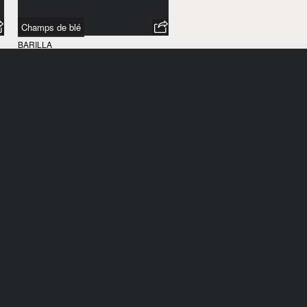
Champs de blé
BARILLA
ITALIE
/
1970
Chanson
BARILLA
ITALIE
/
1970
Champignons