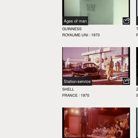
Ages of man
GUINNESS
ROYAUME-UNI
/
1970
Station-service
SHELL
FRANCE
/
1970