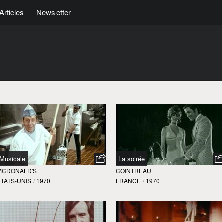
Articles
Newsletter
Musicale
La soirée
MCDONALD'S
COINTREAU
ÉTATS-UNIS
/
1970
FRANCE
/
1970