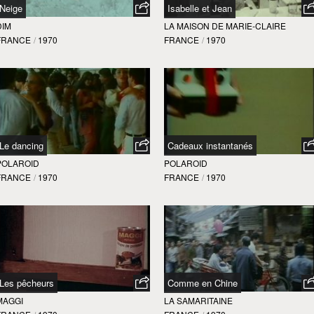
Neige
Isabelle et Jean
DIM
LA MAISON DE MARIE-CLAIRE
FRANCE
/
1970
FRANCE
/
1970
Le dancing
Cadeaux instantanés
POLAROID
POLAROID
FRANCE
/
1970
FRANCE
/
1970
Les pêcheurs
Comme en Chine
MAGGI
LA SAMARITAINE