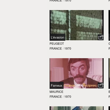
FRANCE
/
1970
L'évasion
PEUGEOT
FRANCE
/
1970
Fameux
MAURICE
FRANCE
/
1970