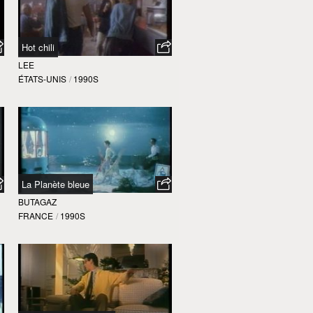
Hot chili
LEE
ÉTATS-UNIS
/
1990S
La Planète bleue
BUTAGAZ
FRANCE
/
1990S