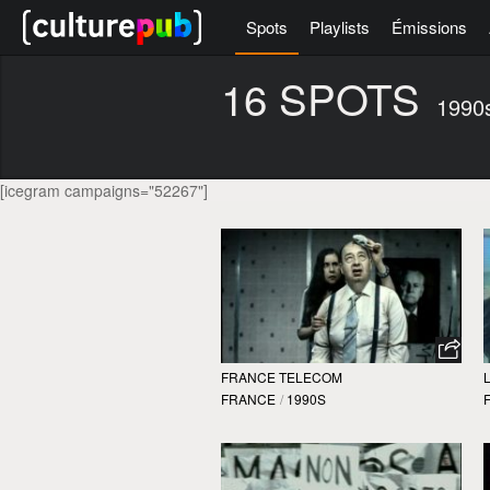
Spots
Playlists
Émissions
16 SPOTS
1990
[icegram campaigns="52267"]
FRANCE TELECOM
FRANCE
/
1990S