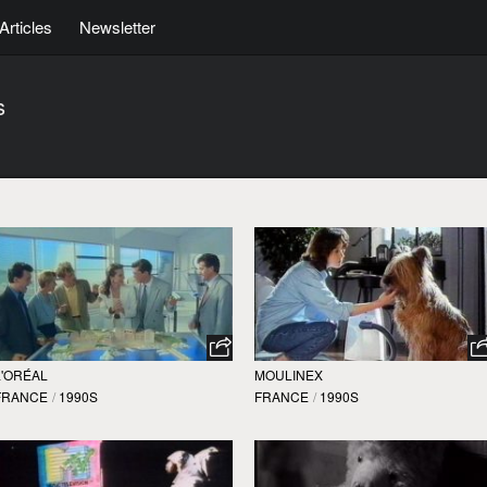
Articles
Newsletter
s
L'ORÉAL
MOULINEX
FRANCE
/
1990S
FRANCE
/
1990S