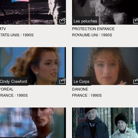
Les peluches
MTV
PROTECTION ENFANCE
ÉTATS-UNIS
/
1990S
ROYAUME-UNI
/
1990S
Cindy Crawford
Le Corps
L'ORÉAL
DANONE
FRANCE
/
1990S
FRANCE
/
1990S