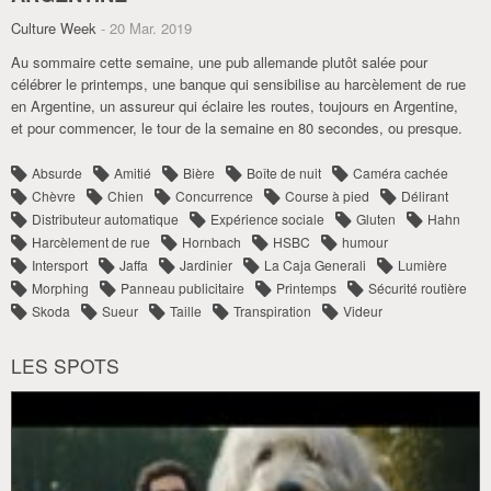
Culture Week
- 20 Mar. 2019
Au sommaire cette semaine, une pub allemande plutôt salée pour
célébrer le printemps, une banque qui sensibilise au harcèlement de rue
en Argentine, un assureur qui éclaire les routes, toujours en Argentine,
et pour commencer, le tour de la semaine en 80 secondes, ou presque.
Absurde
Amitié
Bière
Boîte de nuit
Caméra cachée
Chèvre
Chien
Concurrence
Course à pied
Délirant
Distributeur automatique
Expérience sociale
Gluten
Hahn
Harcèlement de rue
Hornbach
HSBC
humour
Intersport
Jaffa
Jardinier
La Caja Generali
Lumière
Morphing
Panneau publicitaire
Printemps
Sécurité routière
Skoda
Sueur
Taille
Transpiration
Videur
LES SPOTS