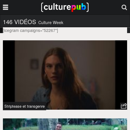
146 VIDÉOS
Culture Week
[icegram campaigns="52267"]
Striptease et transgenre