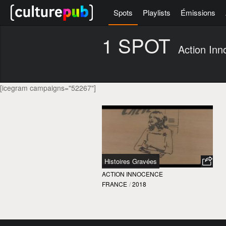
Spots
Playlists
Émissions
1 SPOT
Action In
[icegram campaigns="52267"]
Histoires Gravées
ACTION INNOCENCE
FRANCE
/
2018