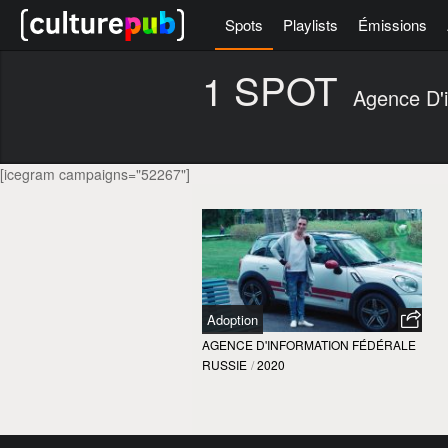
Spots
Playlists
Émissions
1 SPOT
Agence D'i
[icegram campaigns="52267"]
Adoption
AGENCE D'INFORMATION FÉDÉRALE
RUSSIE
/
2020