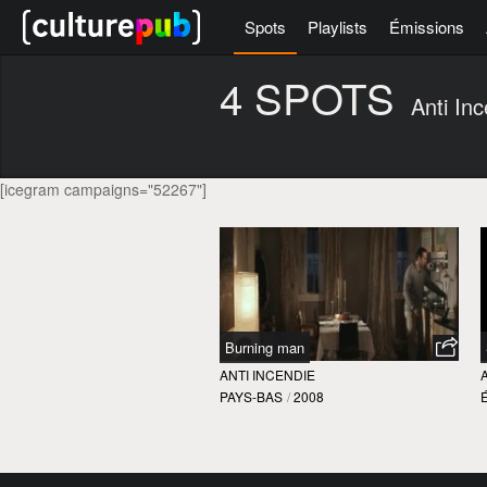
Spots
Playlists
Émissions
4 SPOTS
Anti In
[icegram campaigns="52267"]
Burning man
ANTI INCENDIE
PAYS-BAS
/
2008