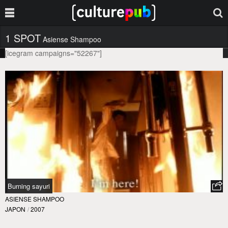
1 SPOT
Asiense Shampoo
[icegram campaigns="52267"]
Burning sayuri
ASIENSE SHAMPOO
JAPON
/
2007