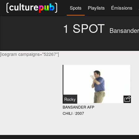
Spots
Playlists
Émissions
1 SPOT
Bansander
[icegram campaigns="52267"]
Rocky
BANSANDER AFP
CHILI
/
2007