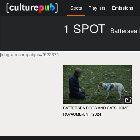
Spots
Playlists
Émissions
1 SPOT
Battersea
[icegram campaigns="52267"]
BATTERSEA DOGS AND CATS HOME
ROYAUME-UNI
/
2024