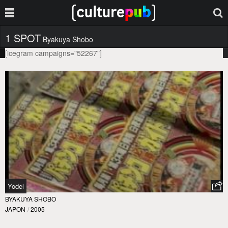
1 SPOT
Byakuya Shobo
[icegram campaigns="52267"]
Yodel
BYAKUYA SHOBO
JAPON
/
2005