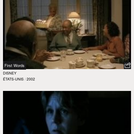
First Words
DISNEY
ÉTATS-UNIS
/
2002