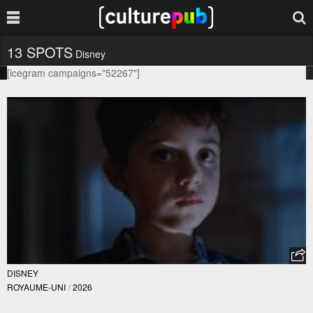
13 SPOTS
Disney
[icegram campaigns="52267"]
DISNEY
ROYAUME-UNI
/
2026