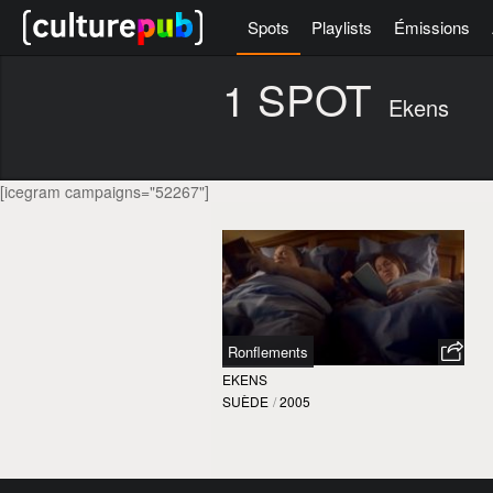
Spots
Playlists
Émissions
1 SPOT
Ekens
[icegram campaigns="52267"]
Ronflements
EKENS
SUÈDE
/
2005