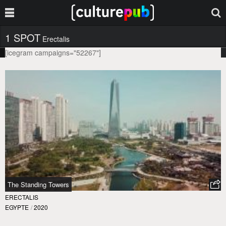
1 SPOT
Erectalis
[icegram campaigns="52267"]
The Standing Towers
ERECTALIS
EGYPTE
/
2020