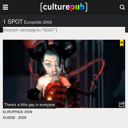
1 SPOT
Europride 2009
[icegram campaigns="52267"]
There's a little gay in everyone
EUROPRIDE 2009
SUISSE
/
2009