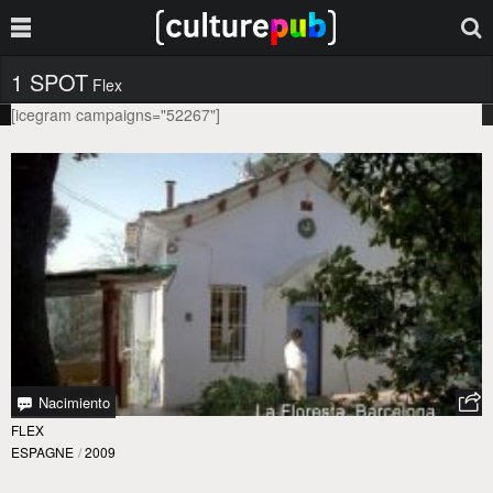
1 SPOT
Flex
[icegram campaigns="52267"]
Nacimiento
FLEX
ESPAGNE
/
2009