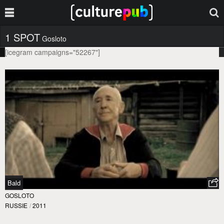
1 SPOT
Gosloto
[icegram campaigns="52267"]
Bald
GOSLOTO
RUSSIE
/
2011