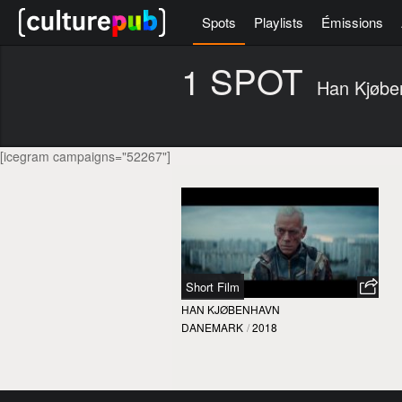
Spots
Playlists
Émissions
1 SPOT
Han Kjøbe
[icegram campaigns="52267"]
Short Film
HAN KJØBENHAVN
DANEMARK
/
2018