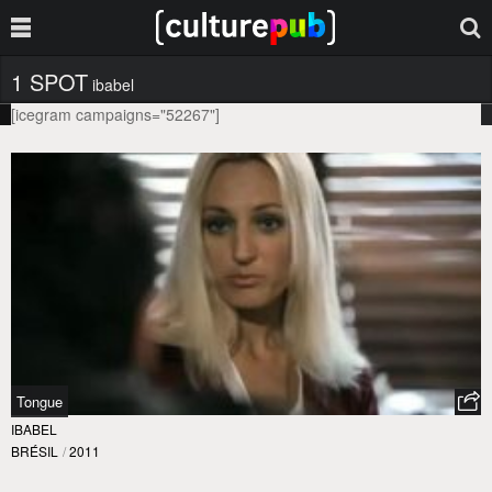
1 SPOT
Ibabel
[icegram campaigns="52267"]
Tongue
IBABEL
BRÉSIL
/
2011