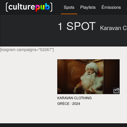
Spots
Playlists
Émissions
1 SPOT
Karavan Cl
[icegram campaigns="52267"]
KARAVAN CLOTHING
GRÈCE
/
2024