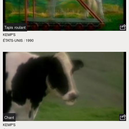
Tapis roulant
KEMP'S
ÉTATS-UNIS
/
1990
Chant
KEMP'S