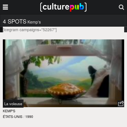
4 SPOTS
Kemp's
[icegram campaigns="52267"]
La voleuse
KEMP'S
ÉTATS-UNIS
/
1990