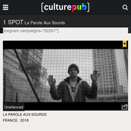
1 SPOT
La Parole Aux Sourds
[icegram campaigns="52267"]
Unsilenced
LA PAROLE AUX SOURDS
FRANCE
/
2018