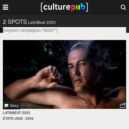
2 SPOTS
LatinBeat 2003
[icegram campaigns="52267"]
Sexy
LATINBEAT 2003
ÉTATS-UNIS
/
2004