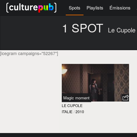
Spots
Playlists
Émissions
1 SPOT
Le Cupole
[icegram campaigns="52267"]
Magic moment
LE CUPOLE
ITALIE
/
2010