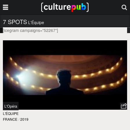
7 SPOTS
L'Équipe
[icegram campaigns="52267"]
L'Opéra
L'ÉQUIPE
FRANCE
/
2019