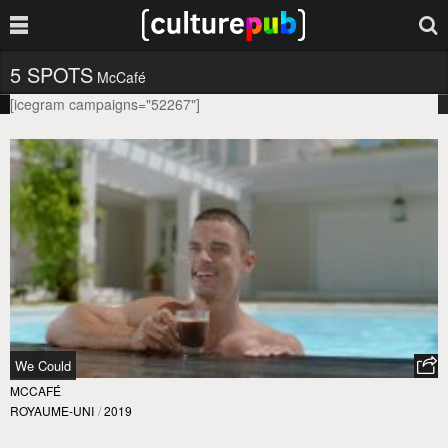
5 SPOTS
McCafé
[icegram campaigns="52267"]
We Could
MCCAFÉ
ROYAUME-UNI
/
2019