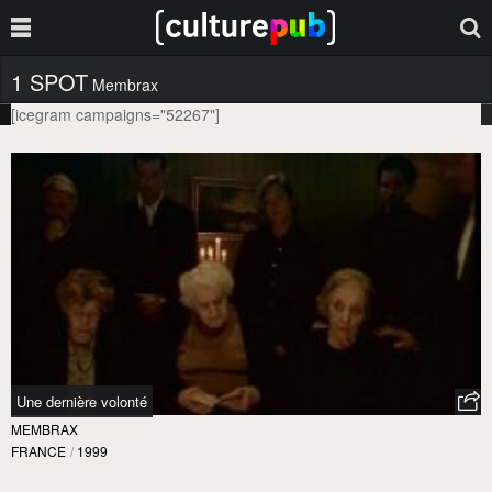
1 SPOT
Membrax
[icegram campaigns="52267"]
Une dernière volonté
MEMBRAX
FRANCE
/
1999