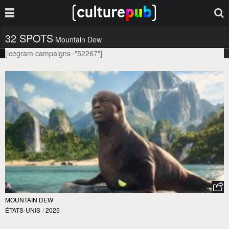
32 SPOTS
Mountain Dew
[icegram campaigns="52267"]
MOUNTAIN DEW
ÉTATS-UNIS
/
2025